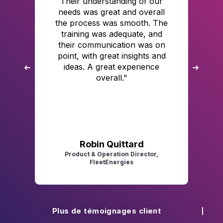
Their understanding of our
f
needs was great and overall
the process was smooth. The
training was adequate, and
p
es
their communication was on
point, with great insights and
s
ideas. A great experience
overall."
y
o
u
Robin Quittard
Product & Operation Director,
FleetEnergies
D
Plus de témoignages client