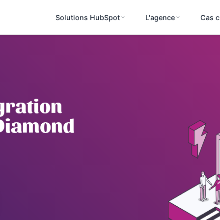
Solutions HubSpot
L'agence
Cas c
gration
 Diamond