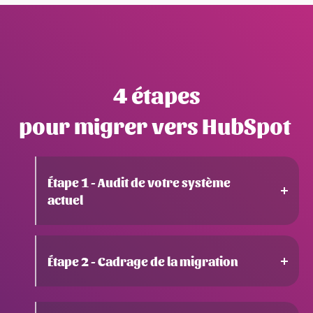
4 étapes
pour migrer vers HubSpot
Étape 1 - Audit de votre système
actuel
Avant toute migration, nous effectuons un
audit complet de votre écosystème digital
Étape 2 - Cadrage de la migration
actuel et de vos processus métiers afin de
définir un plan de migration adapté à vos
besoins.
Une fois l’audit terminé, nous définissons
ensemble le plan de migration. Nous