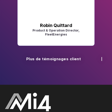
o
u
Robin Quittard
Product & Operation Director,
FleetEnergies
D
Plus de témoignages client