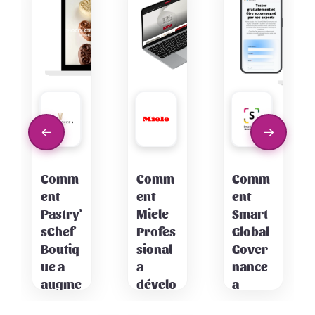
Comm
Comm
Comm
ent
ent
ent
Miele
Smart
Pastry'
Profes
Global
sChef
sional
Gover
Boutiq
a
nance
ue a
dévelo
a
augme
ppé la
aligné
nté